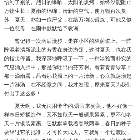
悟到了别的。烈日的曝晒，太阳的烘烤，始终没能阻止
万物生长；夏雨的绵绵，清新的空气，使万物再次复
苏。夏天，亦如一位严父，在给万物以锻炼，可他又似
一位慈母，在雨中默默给予教诲。
曾记得一次雨后漫步，走在小区的林荫道上。一阵
阵混着清新泥土的芳香在身边游荡，这时夏天，也在我
的指尖停留。我深深地呼吸了一下，一种淡雅而朴实的
气息涌入肺中，那是你吐出的芬芳啊。看着青青绿草上
那一滴雨露，品着那花瓣上的一片清新，心底就荡漾起
一片涟漪，在不经意之间，我才发现，原来夏天为我们
付出了这么多！
夏天啊，我无法用奢华的.语言来赞美，他不好像一
样春日矫揉造作，又不如秋天一般硕果累累，更不似冬
天一片银装素裹。它默默承载着春秋两季，春日的种子
要经过它的批准，才可长大成人。它就如一个过渡段，