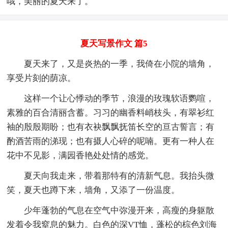
哦，美丽的夏天来了。
夏天写景作文 篇5
夏天来了，又是炎热的一季，我倚在小院的墙角，
享受片刻的荫凉。
这样一个让心悸动的季节，浪漫的玫瑰软语鹦喧，
素雅的百合清丽含蓄。习习的幽香料峭枝头，有翠衫红
袖的殷殷期盼；也有衣袂飘飘抚笛长空的亘古誓言；有
酌酒苦雨的涕现；也有摄人心碎的呢喃。更有一种人在
花中不见影，满园香艳处处情的感觉。
夏天向我走来，带着那特有的清新气息。我抬头微
笑，夏天也蹲下来，墙角，又添了一份温度。
少年蓬勃的气息在空气中弥漫开来，高瘦的身躯散
发着令我窒息的魅力。白色的深VT恤，蓬松的棕色刘海