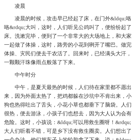
凌晨
凌晨的时候，攻击早已经起了床，在门外&ldqu;咯
咯&rdqu;大叫，这时，人们听见公鸡叫了，便纷纷起了
床。洗漱完毕，便到了一个非常大的大场地上，和大家
一起做了体操，这时，路旁的小花到咧开了嘴巴。做完
体操、灾民们便去干农活了。回来时，已经满头大汗，
一颗颗汗珠像雨点般落了下来。
中午时分
中午，是夏天最热的时候，人们待在家里都不愿出
来，因为外面太热了，把鸡都躲在沙坑中不肯出来，小
狗也热得吐出了舌头，小花小草也都垂下了脑袋。人们
很热，便去游泳，小孩子们也想去，因为大人认为会有
危险。这时，小孩说：&ldqu;可以用救生圈呀！&rdqu;
大人们听着不错，可是乡下没有救生圈卖。人们想出了
一个办法，他们把车子上的轮胎拿了下来，说：&ldqu;