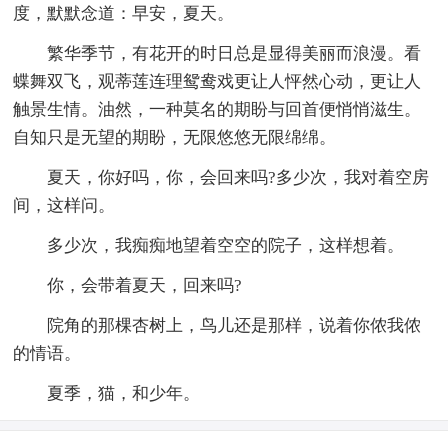
度，默默念道：早安，夏天。
繁华季节，有花开的时日总是显得美丽而浪漫。看
蝶舞双飞，观蒂莲连理鸳鸯戏更让人怦然心动，更让人
触景生情。油然，一种莫名的期盼与回首便悄悄滋生。
自知只是无望的期盼，无限悠悠无限绵绵。
夏天，你好吗，你，会回来吗?多少次，我对着空房
间，这样问。
多少次，我痴痴地望着空空的院子，这样想着。
你，会带着夏天，回来吗?
院角的那棵杏树上，鸟儿还是那样，说着你侬我侬
的情语。
夏季，猫，和少年。