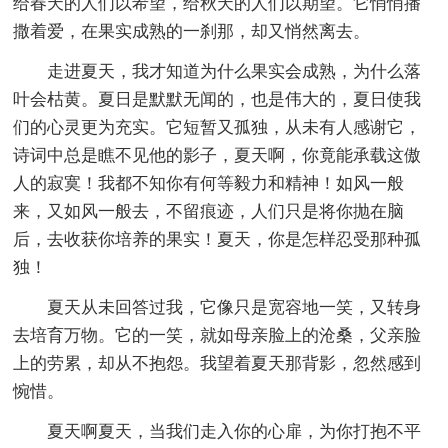
给春天的人们以希望，给秋天的人们以期望。它悄悄播
撒着爱，在果实成熟的一刹那，却又悄然离去。
走进夏天，我才知道为什么果实会成熟，为什么落
叶会枯黄。夏日是默默无闻的，也是伟大的，夏日使我
们的心灵更为充实。它短暂又孤独，从未有人感谢它，
诗词中总是瞧不见他的影子，夏天啊，你竟能承载这傲
人的寂寞！我都不知你有何等毅力和精神！如风一般
来，又如风一般去，不留痕迹，人们只是将你抛在脑
后，去收获你培养的果实！夏天，你是怎样忍受那种孤
独！
夏天从未回答过我，它像只是宽容地一笑，又转身
去培育万物。它的一笑，就如母亲脸上的沧桑，父亲脸
上的劳累，却从不抱怨。我望着夏天那背影，忽然感到
惋惜。
夏天啊夏天，当我们走入你的心扉，为你打抱不平