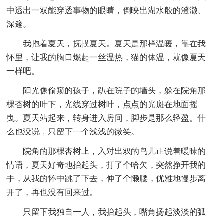
中透出一双能穿透事物的眼睛，倒映出湖水般的澄澈、
深邃。
我抱着夏天，抚摸夏天。夏天是那样温暖，靠在我
怀里，让我的胸口燃起一丝温热，猫的体温，就像夏天
一样吧。
阳光像偷窥的孩子，趴在院子的墙头，躲在院角那
棵杏树的叶下，光线穿过树叶，点点的光斑在地面摇
曳。夏天站起来，转身进入房间，脚步是那么轻盈。什
么也没说，只留下一个浅浅的微笑。
院角的那棵杏树上，入对出双的鸟儿正说着暖昧的
情语，夏天好奇地抬起头，打了个哈欠，突然挣开我的
手，从我的怀中跳了下去，伸了个懒腰，优雅地慢步离
开了，再也没有回来过。
只留下我独自一人，我抬起头，嘴角扬起淡淡的弧