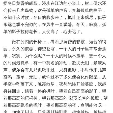
捉冬日黄昏的靓影，漫步在江边的小道上，树上偶尔还
会传来几声鸟鸣，这是孤单的声音，奏着孤单的曲子，
不知什么时候，冬日的脚步来了，枫叶还未飘尽，似乎
永远也飘不完似的，在风中一直飘荡。冬天，寂寞，孤
单的影子拉得老长，人变高了，心变远了。
做在公园的长椅上，看着那黄昏的彩霞，短暂的绚
丽，永久的依恋，仰望苍穹，一个人的日子里常常会孤
单，寂寞。为什么呢？一个人的时候不孤单，想一个人
的时候最孤单，有一中莫名的冲动，欲哭无泪，簌簌风
声，偶尔会有几只孤鹰非过，只身但影，不时传来几声
哀鸣，孤单，无助，或许过不了多久便会化作陨星，从
半空中坠落下来，晚霞散尽，夜与恐怖开始蔓延，我起
身往回走，踏着一路的枫叶，望着自己高高的影子，望
着那高高的梧桐树，望着那高高的`驾驭长空的孤鹰，望
着那高高飘着的枫叶，望着那高高的夜，查明能够叹一
声，加快了脚步，只希望赶快到家，越快越好，越快越