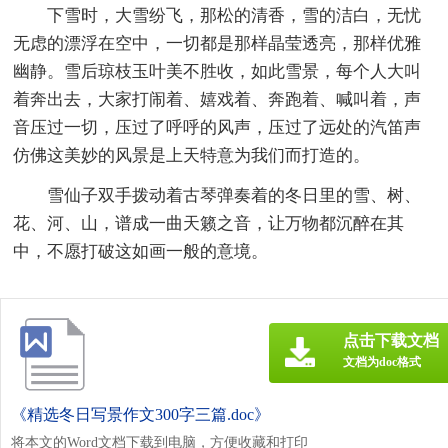
下雪时，大雪纷飞，那松的清香，雪的洁白，无忧
无虑的漂浮在空中，一切都是那样晶莹透亮，那样优雅
幽静。雪后琼枝玉叶美不胜收，如此雪景，每个人大叫
着奔出去，大家打闹着、嬉戏着、奔跑着、喊叫着，声
音压过一切，压过了呼呼的风声，压过了远处的汽笛声
仿佛这美妙的风景是上天特意为我们而打造的。
雪仙子双手拨动着古琴弹奏着的冬日里的雪、树、
花、河、山，谱成一曲天籁之音，让万物都沉醉在其
中，不愿打破这如画一般的意境。
点击下载文档
文档为doc格式
《精选冬日写景作文300字三篇.doc》
将本文的Word文档下载到电脑，方便收藏和打印