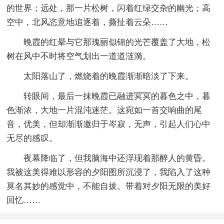
的世界；远处，那一片松树，闪着红绿交杂的幽光；高
空中，北风恣意地追逐着，撕扯着云朵……
晚霞的红晕与它那瑰丽似锦的光芒覆盖了大地，松
树在风中不时将空气划出一道道涟漪。
太阳落山了，燃烧着的晚霞渐渐暗淡了下来。
转眼间，最后一抹晚霞已融进冥冥的暮色之中，暮
色渐浓，大地一片混沌迷茫。这宛如一首交响曲的尾
音，优美，但却渐渐邀归于岑寂，无声，引起人们心中
无尽的感叹。
夜幕降临了，但我脑海中还浮现着那醉人的黄昏。
我被这美得难以形容的夕阳图所沉浸了，我陷入了这种
莫名其妙的感觉中，不能自拔。带着对夕阳无限的美好
回忆……