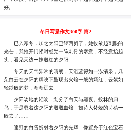
好。
冬日写景作文300字 篇2
已入寒冬，加之太阳已经西斜了，她收敛起刺眼的
光芒，我推开门顿时感觉一阵刺骨的寒意，不经意抬起
头，看见天边一抹殷红的夕阳。
冬天的天气异常的晴朗，天湛蓝得如一泓清泉，几
朵白云在夕阳的辉映下呈现出火焰一般的嫣红，云絮如
轻纱般的梦，渐渐远去。
夕阳吻地的轻响，划分了白天与黑夜。投林的归
鸟，于是载着这夕阳的殷殷血焰，如诗人焚烧的诗稿一
般去了……
遍野的白雪折射着夕阳的光辉，像置身于红色宝石