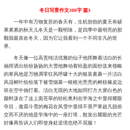
冬日写景作文300字 篇3
一年中有万物复苏的春天有，生机勃勃的夏天有硕
果累累的秋天儿冬天是一颗明珠，是四季中最明亮的那
颗我最喜欢冬天，因为它让我看到一个不同非凡的世
界。
冬天像一位高贵纯洁优雅的仙子他挥舞着洁白的长
袖挥洒出纷纷扬扬的大雪他舞动着轻盈的面纱送来领略
的寒风他是万物凋零狂风呼啸十大的银装素裹一片洁白
风湿树叶纷纷落下被雪烟幕一根根光秃秃的树枝橡皮边
班在空中抽打着。洁白无瑕的大地如同打方大屏白色的
颜料泼在了这上面苍翠的轻松奥利在学海之中显得耀眼
夺目，傲霜斗雪的梅花在风雪中显得不畏严寒超凡脱俗
交而不厌的他是学海中的一座灯塔，散发出耀眼的光芒
好像再告诉人们即使身处逆境也绝不屈服！