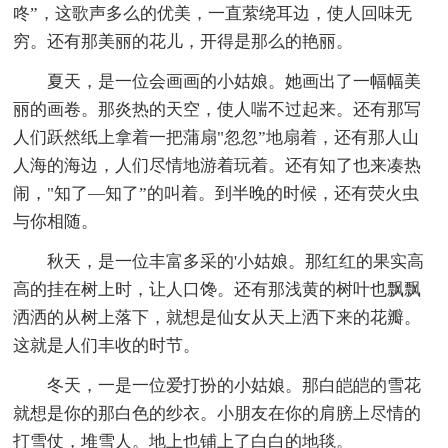
咚”，这歌声多么的优美，一直萦绕耳边，使人回味无
穷。还有那美丽的花儿，开得是那么的艳丽。
夏天，是一位会画画的小姑娘。她画出了一幅幅美
丽的画卷。那炎热的天空，使人喘不过起来。还有那写
人们跃然纸上拿着一把蒲扇"忽忽”地扇着，还有那人山
人海的海边，人们尽情地游着玩着。还有知了也来凑热
闹，"知了—知了”的叫着。到半晚的时候，还有荧火虫
与你相随。
秋天，是一位丰富多采的'小姑娘。那红红的果实高
高的挂在树上时，让人口馋。还有那浅黄的树叶也飘飘
洒洒的从树上落下，就想是仙女从天上洒下来的花瓣。
这就是人们丰收的时节。
冬天，一是一位爱打扮的小姑娘。那白皑皑的雪花
就想是你的那白色的纱衣。小朋友在你的肩膀上尽情的
打雪仗，堆雪人。地上也铺上了白白的地毯。