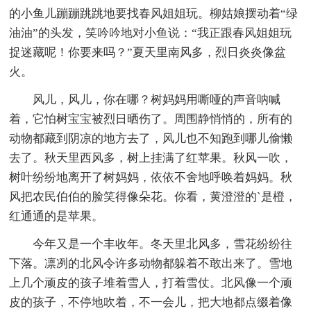
的小鱼儿蹦蹦跳跳地要找春风姐姐玩。柳姑娘摆动着“绿
油油”的头发，笑吟吟地对小鱼说：“我正跟春风姐姐玩
捉迷藏呢！你要来吗？”夏天里南风多，烈日炎炎像盆
火。
风儿，风儿，你在哪？树妈妈用嘶哑的声音呐喊
着，它怕树宝宝被烈日晒伤了。周围静悄悄的，所有的
动物都藏到阴凉的地方去了，风儿也不知跑到哪儿偷懒
去了。秋天里西风多，树上挂满了红苹果。秋风一吹，
树叶纷纷地离开了树妈妈，依依不舍地呼唤着妈妈。秋
风把农民伯伯的脸笑得像朵花。你看，黄澄澄的`是橙，
红通通的是苹果。
今年又是一个丰收年。冬天里北风多，雪花纷纷往
下落。凛冽的北风令许多动物都躲着不敢出来了。雪地
上几个顽皮的孩子堆着雪人，打着雪仗。北风像一个顽
皮的孩子，不停地吹着，不一会儿，把大地都点缀着像