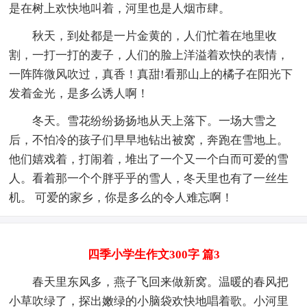
是在树上欢快地叫着，河里也是人烟市肆。
秋天，到处都是一片金黄的，人们忙着在地里收
割，一打一打的麦子，人们的脸上洋溢着欢快的表情，
一阵阵微风吹过，真香！真甜!看那山上的橘子在阳光下
发着金光，是多么诱人啊！
冬天。雪花纷纷扬扬地从天上落下。一场大雪之
后，不怕冷的孩子们早早地钻出被窝，奔跑在雪地上。
他们嬉戏着，打闹着，堆出了一个又一个白而可爱的雪
人。看着那一个个胖乎乎的雪人，冬天里也有了一丝生
机。 可爱的家乡，你是多么的令人难忘啊！
四季小学生作文300字 篇3
春天里东风多，燕子飞回来做新窝。温暖的春风把
小草吹绿了，探出嫩绿的小脑袋欢快地唱着歌。小河里