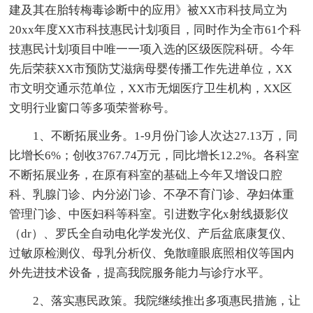
建及其在胎转梅毒诊断中的应用》被XX市科技局立为
20xx年度XX市科技惠民计划项目，同时作为全市61个科
技惠民计划项目中唯一一项入选的区级医院科研。今年
先后荣获XX市预防艾滋病母婴传播工作先进单位，XX
市文明交通示范单位，XX市无烟医疗卫生机构，XX区
文明行业窗口等多项荣誉称号。
1、不断拓展业务。1-9月份门诊人次达27.13万，同
比增长6%；创收3767.74万元，同比增长12.2%。各科室
不断拓展业务，在原有科室的基础上今年又增设口腔
科、乳腺门诊、内分泌门诊、不孕不育门诊、孕妇体重
管理门诊、中医妇科等科室。引进数字化x射线摄影仪
（dr）、罗氏全自动电化学发光仪、产后盆底康复仪、
过敏原检测仪、母乳分析仪、免散瞳眼底照相仪等国内
外先进技术设备，提高我院服务能力与诊疗水平。
2、落实惠民政策。我院继续推出多项惠民措施，让