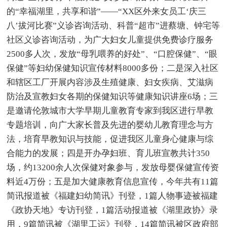
的“幸福湖里，共享和谐”——“XX区外来女员工‘庆三
八’拔河比赛”义诊咨询活动、科普“超市”进蔡塘、钟宅等
社区义诊咨询活动，为广大妇女儿童提供免费诊疗服务
2500多人次，发放“母乳喂养的好处”、“口腔保健”、“眼
保健”等妇幼保健知识宣传材料8000多份；二是深入社区
和辖区工厂开展内容涉及生殖健康、妇女疾病、艾滋病
防治及宣教妇女各期的保健知识等健康知识讲座6场；三
是邀请伦敦城市大学早期儿童教育专家到我区进行早教
专题培训，向广大家长普及先进的婴幼儿教育理念与方
法，培育早教知识与技能，促进我区儿童身心健康与综
合能力的发展；四是开办孕妇班、育儿班宣教共计350
场，约13200余人次保健对象参与，发放母婴保健宣传资
料近4万份；五是加大健康教育信息宣传，今年共有11篇
简讯报道被《福建妇幼简讯》刊登，1篇人物事迹被福建
《政协天地》专访刊登，1篇活动报道被《湖里政协》录
用，9篇简讯被《湖里工运》刊登，14篇简讯被区政府部