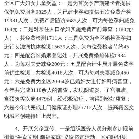
全区广大妇女儿童受益：一是为首次孕产期建卡者提供
保健免费服务9825人，为已建卡孕妇提供五次免费产检
19981人次，免费产后随访5685人次，可为每位孕妇减免
184元；二是对常住人口孕妇实施免费产前筛查（180元/
人），共免费检测1711人；三是免费为全区婚检及孕妇
进行艾滋病抗体检测15639人次，为每位受检者节约45
元；四是配合区婚姻登记处，开展免费婚前体检6984
人，为每对夫妻减免200元；五是配合计生局开展免费孕
前优生检测，共检测4018人次，可为每对夫妻减免450
元；六是免费为全区20-64岁已婚妇女进行妇科病普查，
今年共完成8118余人的普查，发现阴道炎、子宫肌瘤、
宫颈炎等疾病4479例，经积极治疗，均得到较好康复；
六是今年共完成上门健康证办理25712人次，提高辖区文
明城区创建持证上岗率。
3、开展义诊宣传。一是组织医务人员分别参加殿前
街道“生育文明·幸福家庭”义诊咨询活动、区妇联组织